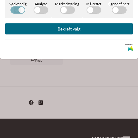
Nødvendig
Analyse
Markedsføring
Målrettet
Egendefinert
Horse Fitform
Horse Fitform Talkum
Bekreft valg
Spray 200 ml
57,-
189,-
Drevet av
På lager
Kjøp