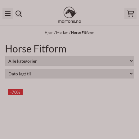
Hopp til innhold
Hjem
/
Merker
/
Horse Fitform
Horse Fitform
-70%