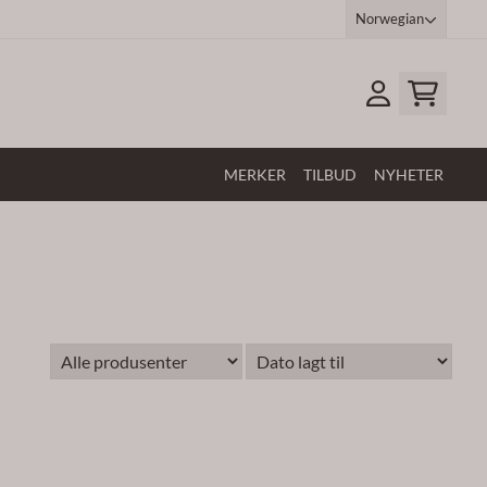
Norwegian
MERKER
TILBUD
NYHETER