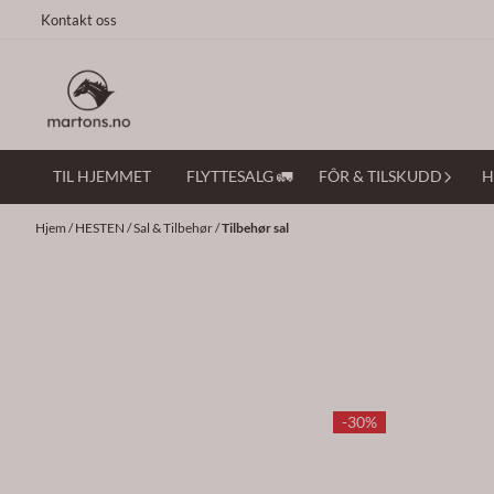
Hopp til innhold
Kontakt oss
TIL HJEMMET
FLYTTESALG 🚛
FÔR & TILSKUDD
H
Hjem
/
HESTEN
/
Sal & Tilbehør
/
Tilbehør sal
-30%