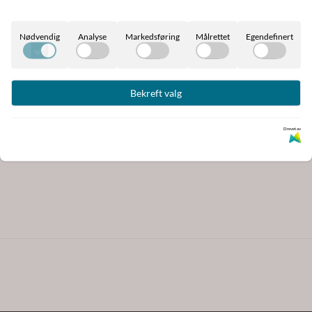
Nødvendig
Analyse
Markedsføring
Målrettet
Egendefinert
Bekreft valg
e Cover
Flex-On Ultra Grip Stirrup
Sporebesk
mping ...
Insert
Drevet av
449,-
450,-
89