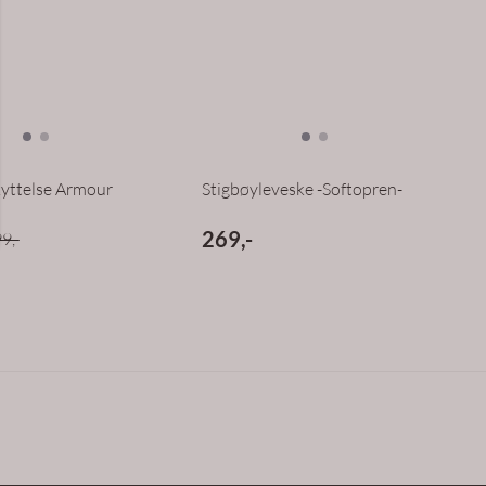
yttelse Armour
Stigbøyleveske -Softopren-
269,-
9,-