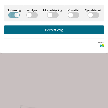
Nødvendig
Analyse
Markedsføring
Målrettet
Egendefinert
Saracen Horse & Pony
Saracen Livery Mix 20kg
Cooling Cubes 20kg
Bekreft valg
690,-
690,-
Drevet av