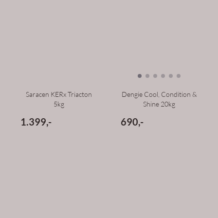
Saracen KERx Triacton
Dengie Cool, Condition &
5kg
Shine 20kg
1.399,-
690,-