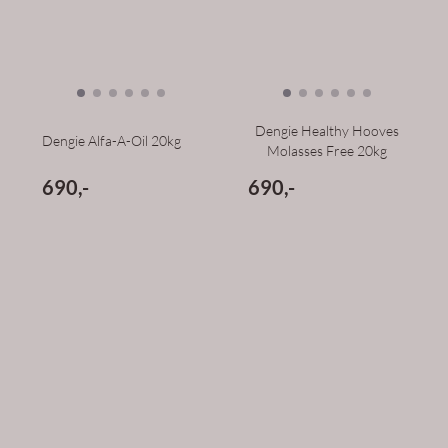
Dengie Healthy Hooves
Dengie Alfa-A-Oil 20kg
Molasses Free 20kg
690,-
690,-