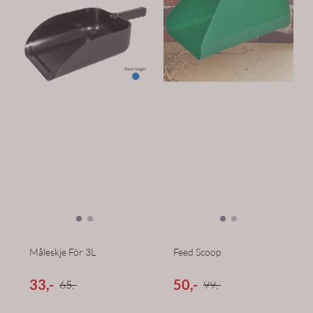
Måleskje Fôr 3L
Feed Scoop
33,-
50,-
65,-
99,-