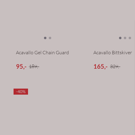
Acavallo Gel Chain Guard
Acavallo Bittskiver
95,-
165,-
189,-
329,-
-40%