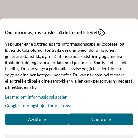
Om informasjonskapsler på dette nettstedet
Vi bruker egne og tredjeparts informasjonskapsler (cookies) og
Trikem Vaselin – For tørr og
Fager Bi
lignende teknologier for å sikre grunnleggende funksjoner,
generere statistikk, og for å tilpasse markedsføring og annonser
sprukken hud, ...
(inkludert deling av brukerdata med partnere). Samtykket er helt
52,-
290,-
65,-
frivillig. Du kan velge å godta alle, avvise valgfrie, eller tilpasse
valgene dine per kategori nedenfor. Du kan når som helst endre
eller trekke tilbake dine samtykker via lenken «personvern» nederst
på nettsiden vår.
-20%
Les mer om informasjonskapsler
Googles retningslinjer for personvern
Avslå alle
Godta alle