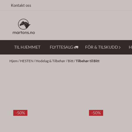
Hopp til innhold
Kontakt oss
TIL HJEMMET
FLYTTESALG 🚛
FÔR & TILSKUDD
H
Hjem
/
HESTEN
/
Hodelag & Tilbehør
/
Bitt
/
Tilbehør til Bitt
-50%
-50%