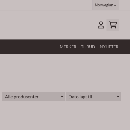
Norwegian
MERKER
TILBUD
NYHETER