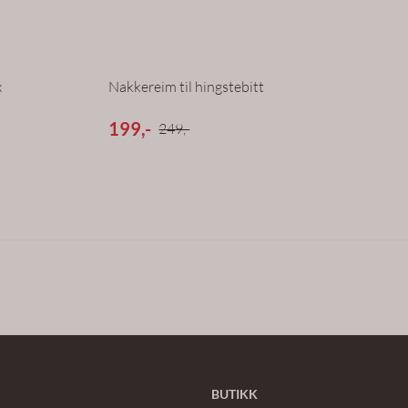
x
Nakkereim til hingstebitt
199,-
249,-
BUTIKK