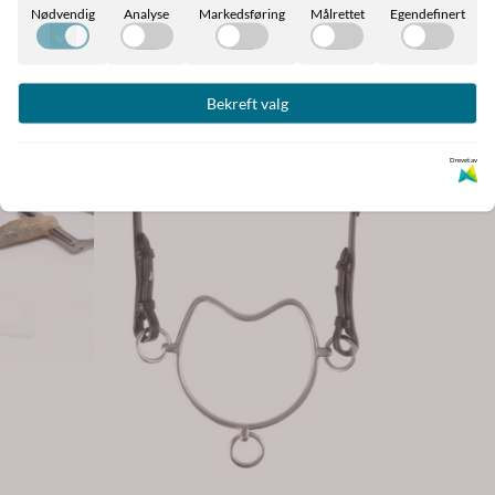
Nødvendig
Analyse
Markedsføring
Målrettet
Egendefinert
Bekreft valg
Drevet av