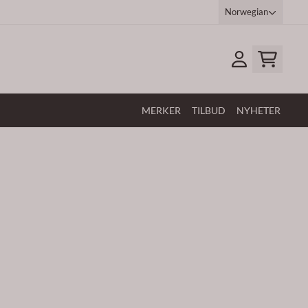
Norwegian
MERKER
TILBUD
NYHETER