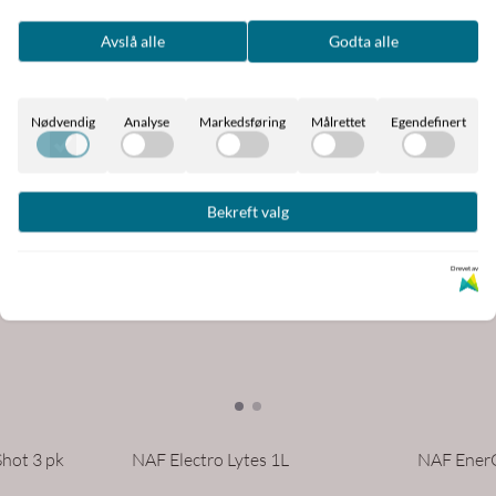
Avslå alle
Godta alle
Nødvendig
Analyse
Markedsføring
Målrettet
Egendefinert
Bekreft valg
Drevet av
Shot 3 pk
NAF Electro Lytes 1L
NAF EnerG