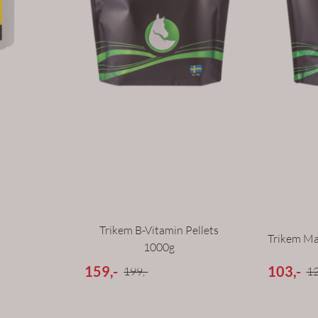
Trikem B-Vitamin Pellets
Trikem M
1000g
159,-
103,-
199,-
12