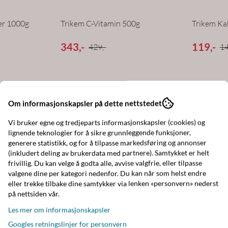
er 1000g
Trikem C-Vitamin 500g
Trikem Ka
343,-
119,-
429,-
14
-33%
Om informasjonskapsler på dette nettstedet
Vi bruker egne og tredjeparts informasjonskapsler (cookies) og
lignende teknologier for å sikre grunnleggende funksjoner,
generere statistikk, og for å tilpasse markedsføring og annonser
(inkludert deling av brukerdata med partnere). Samtykket er helt
frivillig. Du kan velge å godta alle, avvise valgfrie, eller tilpasse
valgene dine per kategori nedenfor. Du kan når som helst endre
eller trekke tilbake dine samtykker via lenken «personvern» nederst
på nettsiden vår.
Les mer om informasjonskapsler
Googles retningslinjer for personvern