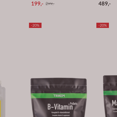
199,-
489,-
299,-
-20%
-20%