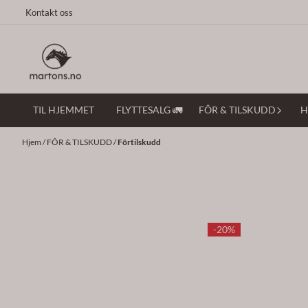
Hopp til innhold
Kontakt oss
TIL HJEMMET
FLYTTESALG 🚛
FÔR & TILSKUDD
H
Hjem
/
FÔR & TILSKUDD
/
Fôrtilskudd
-20%