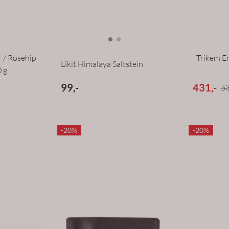
 / Rosehip
Trikem E
Likit Himalaya Saltstein
 g
99,-
431,-
53
-20%
-20%