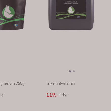
agnesium 750g
Trikem B-vitamin
119,-
9,-
149,-