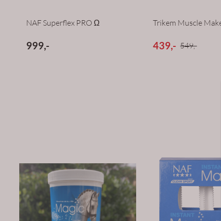
NAF Superflex PRO Ω
Trikem Muscle Mak
999,-
439,-
549,-