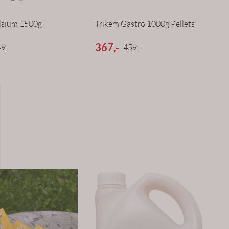
lsium 1500g
Trikem Gastro 1000g Pellets
367,-
9,-
459,-