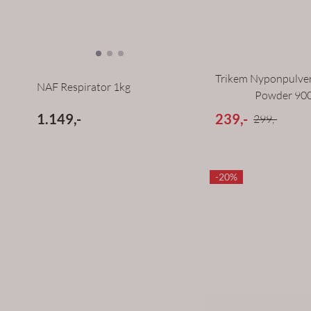
Trikem Nyponpulver
NAF Respirator 1kg
Powder 900
1.149,-
239,-
299,-
-20%