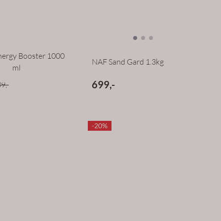
nergy Booster 1000
NAF Sand Gard 1.3kg
ml
699,-
9,-
-20%