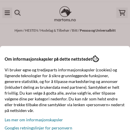
Hopp til innhold
Hjem
/
HESTEN
/
Hodelag & Tilbehør
/
Bitt
/
Pessoa og Universalbitt
PESSOA OG
Om informasjonskapsler på dette nettstedet
UNIVERSALBITT
Vi bruker egne og tredjeparts informasjonskapsler (cookies) og
lignende teknologier for å sikre grunnleggende funksjoner,
generere statistikk, og for å tilpasse markedsføring og annonser
(inkludert deling av brukerdata med partnere). Samtykket er helt
frivillig. Du kan velge å godta alle, avvise valgfrie, eller tilpasse
valgene dine per kategori nedenfor. Du kan når som helst endre
eller trekke tilbake dine samtykker via lenken «personvern» nederst
på nettsiden vår.
Les mer om informasjonskapsler
Googles retningslinjer for personvern