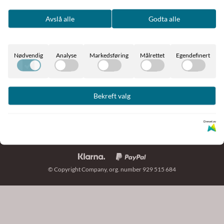
Avslå alle
Godta alle
Nødvendig
Analyse
Markedsføring
Målrettet
Egendefinert
KUNDESERVICE
butikk@martons.no
BUTIKK
Bekreft valg
Vilkår
Org. nr. 929 515 684
INFORMASJON
Kontakt oss
Drevet av
Om oss
Opprett konto
Nyhetsbrev
Logg inn
Om informasjonskapsler
© Copyright Company, org. number 929 515 684