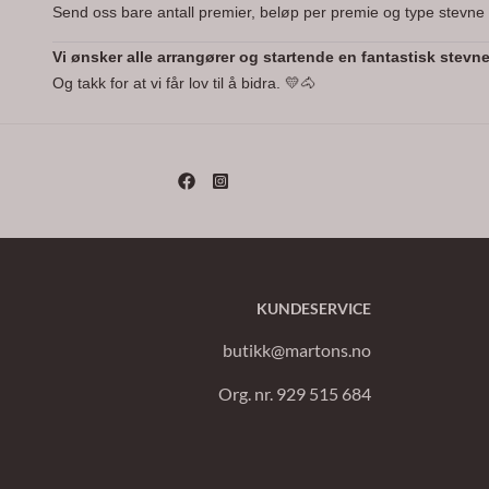
Send oss bare antall premier, beløp per premie og type stevne
Vi ønsker alle arrangører og startende en fantastisk stevn
Og takk for at vi får lov til å bidra. 💛🐴
KUNDESERVICE
butikk@martons.no
Org. nr. 929 515 684