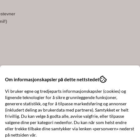
estevner
il!)
Om informasjonskapsler på dette nettstedet
Vi bruker egne og tredjeparts informasjonskapsler (cookies) og
elv hvordan beløpet skal fordeles på antall gavekort.
lignende teknologier for å sikre grunnleggende funksjoner,
generere statistikk, og for å tilpasse markedsføring og annonser
(inkludert deling av brukerdata med partnere). Samtykket er helt
frivillig. Du kan velge å godta alle, avvise valgfrie, eller tilpasse
valgene dine per kategori nedenfor. Du kan når som helst endre
eller trekke tilbake dine samtykker via lenken «personvern» nederst
på nettsiden vår.