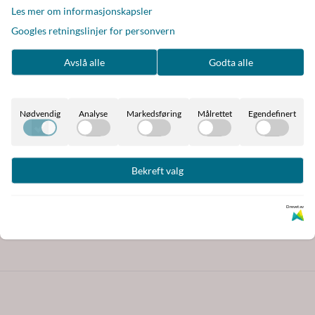
Les mer om informasjonskapsler
Googles retningslinjer for personvern
Avslå alle
Godta alle
Nødvendig
Analyse
Markedsføring
Målrettet
Egendefinert
e!
premier for pengene.
Bekreft valg
Drevet av
akken