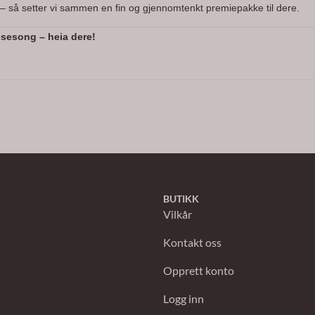
 – så setter vi sammen en fin og gjennomtenkt premiepakke til dere.
esesong – heia dere!
BUTIKK
Vilkår
Kontakt oss
Opprett konto
Logg inn