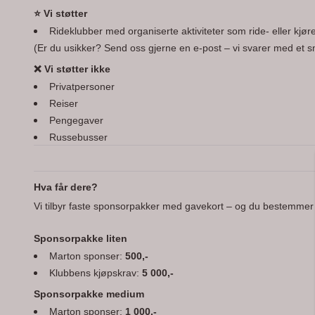
⭐ Vi støtter
Rideklubber med organiserte aktiviteter som ride- eller kjør
(Er du usikker? Send oss gjerne en e-post – vi svarer med et sm
❌ Vi støtter ikke
Privatpersoner
Reiser
Pengegaver
Russebusser
Hva får dere?
Vi tilbyr faste sponsorpakker med gavekort – og du bestemmer s
Sponsorpakke liten
Marton sponser:
500,-
Klubbens kjøpskrav:
5 000,-
Sponsorpakke medium
Marton sponser:
1 000,-