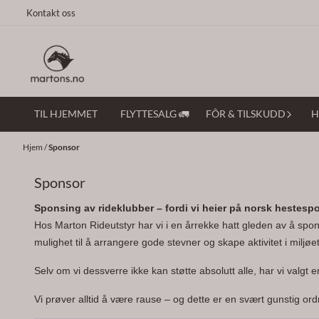
Hopp til innhold
Kontakt oss
TIL HJEMMET
FLYTTESALG 🚛
FÔR & TILSKUDD
H
Hjem
/
Sponsor
Sponsor
Sponsing av rideklubber – fordi vi heier på norsk hestespo
Hos Marton Rideutstyr har vi i en årrekke hatt gleden av å spon
mulighet til å arrangere gode stevner og skape aktivitet i miljøet. 
Selv om vi dessverre ikke kan støtte absolutt alle, har vi valgt e
Vi prøver alltid å være rause – og dette er en svært gunstig or