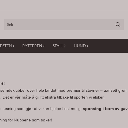
ESTEN
RYTTEREN
STALL
HUND
rt!
se rideklubber over hele landet med premier til stevner – uansett gren o
Det er vår måte å gi litt ekstra tilbake til sporten vi elsker.
n løsning som gjør at vi kan hjelpe flest mulig:
sponsing i form av gav
dning for klubbene som søker!