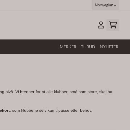
Norwegian
MERKER
TILBUD
NYHETER
g nivå. Vi brenner for at alle klubber, små som store, skal ha
ekort
, som klubbene selv kan tilpasse etter behov.