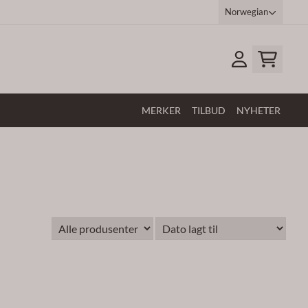
Norwegian
MERKER
TILBUD
NYHETER