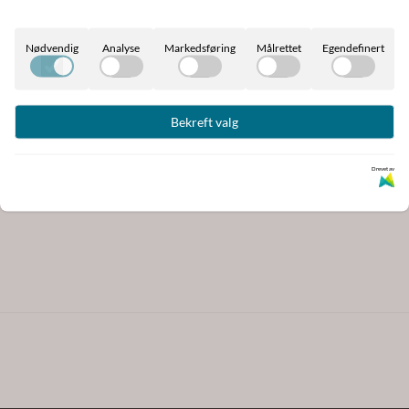
Nødvendig
Analyse
Markedsføring
Målrettet
Egendefinert
Bekreft valg
r
Drevet av