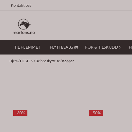
Hopp til innhold
Kontakt oss
TIL HJEMMET
FLYTTESALG 🚛
FÔR & TILSKUDD
H
Hjem
/
HESTEN
/
Beinbeskyttelse
/
Kopper
-30%
-50%