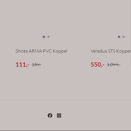
Shires ARMA PVC Kopper
Veredus STS Koppe
111,-
550,-
159,-
1.099,-