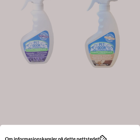
Om informasjonskapsler på dette nettstedet
Pet Odour Exterminator