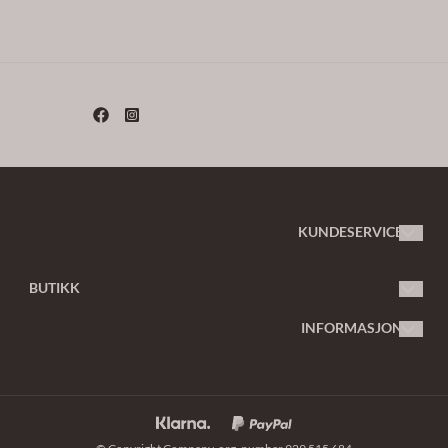
KUNDESERVICE
butikk@martons.no
BUTIKK
Vilkår
Org. nr. 929 515 684
INFORMASJON
Kontakt oss
Om oss
Opprett konto
Nyhetsbrev
Logg inn