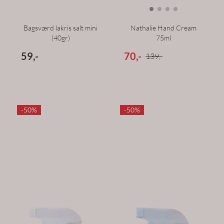
Bagsværd lakris salt mini
Nathalie Hand Cream
(40gr)
75ml
59,-
70,-
139,-
-50%
-50%