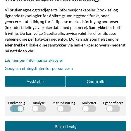
Pet Odour Exterminator
Lavender with Chamomile
Creamy Vanilla Spray
Vi bruker egne og tredjeparts informasjonskapsler (cookies) og
...
lignende teknologier for å sikre grunnleggende funksjoner,
140,-
140,-
279,-
279,-
generere statistikk, og for å tilpasse markedsføring og annonser
(inkludert deling av brukerdata med partnere). Samtykket er helt
frivillig. Du kan velge å godta alle, avvise valgfrie, eller tilpasse
valgene dine per kategori nedenfor. Du kan når som helst endre
eller trekke tilbake dine samtykker via lenken «personvern» nederst
på nettsiden vår.
-20%
-20%
Les mer om informasjonskapsler
Googles retningslinjer for personvern
Avslå alle
Godta alle
Nødvendig
Analyse
Markedsføring
Målrettet
Egendefinert
Bekreft valg