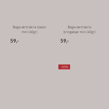
Bagsværd lakris classic
Bagsværd lakris
mini (40gr)
bringebær mini (40gr)
59,-
59,-
-50%