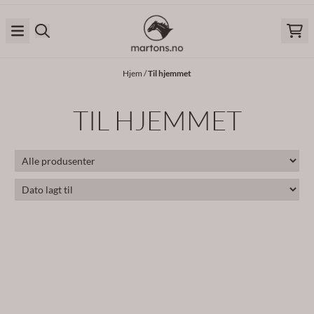
Hopp til innhold
Hjem
/
Til hjemmet
TIL HJEMMET