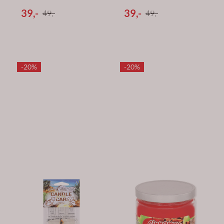
39,-
39,-
49,-
49,-
-20%
-20%