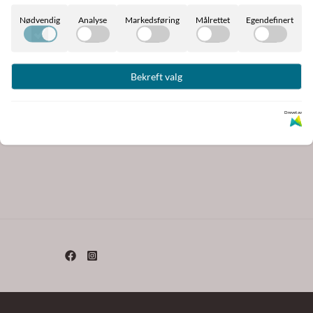
Nødvendig
Analyse
Markedsføring
Målrettet
Egendefinert
Bekreft valg
LIPPO Basic Plus 50 Pony
– Lett utedekken ...
683,-
Drevet av
759,-