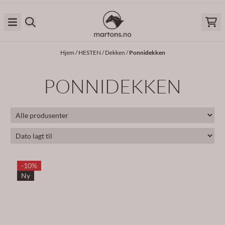
Hopp til innhold
Hjem
/
HESTEN
/
Dekken
/
Ponnidekken
PONNIDEKKEN
-10%
Ny