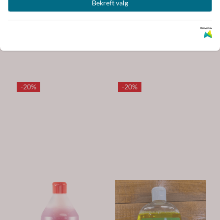
Bekreft valg
Trikem Ice Gel 1000ml
Trikem Arnica Gel 1000ml
Drevet av
183,-
127,-
229,-
159,-
-20%
-20%