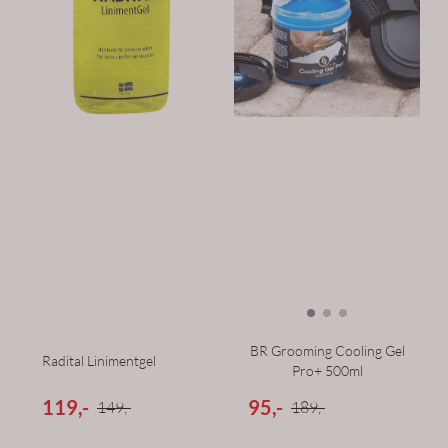
BR Grooming Cooling Gel
Radital Linimentgel
Pro+ 500ml
119,-
95,-
149,-
189,-