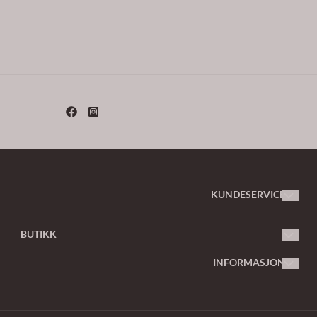
KUNDESERVICE
butikk@martons.no
BUTIKK
Vilkår
Org. nr. 929 515 684
INFORMASJON
Kontakt oss
Om oss
Opprett konto