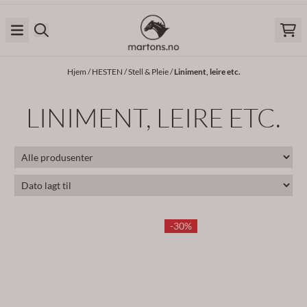
Hopp til innhold
Hjem
/
HESTEN
/
Stell & Pleie
/
Liniment, leire etc.
LINIMENT, LEIRE ETC.
-30%