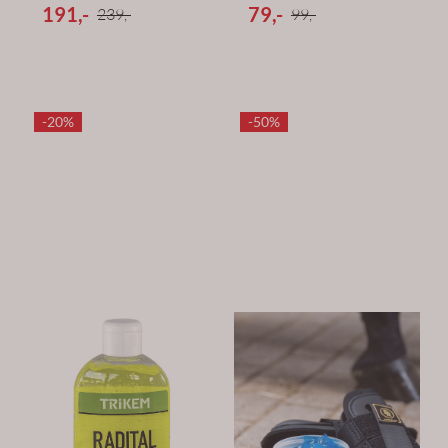
191,-
79,-
239,-
99,-
-20%
-50%